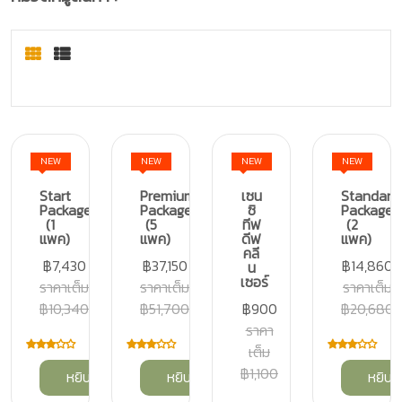
NEW
NEW
NEW
NEW
Start
Premium
เซน
Standard
Package
Package
ซิ
Package
(1
(5
ทีฟ
(2
แพค)
แพค)
ดีฟ
แพค)
คลี
฿7,430
฿37,150
฿14,860
น
เซอร์
ราคาเต็ม
ราคาเต็ม
ราคาเต็ม
฿10,340
฿51,700
฿900
฿20,680
ราคา
เต็ม
฿1,100
หยิบลงตะกร้า
หยิบลงตะกร้า
หยิบล