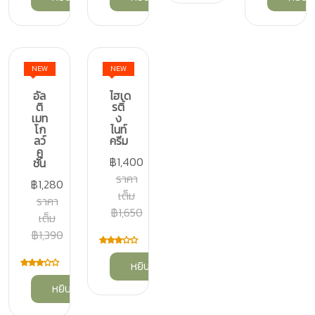
NEW
NEW
อัล
ไฮเด
ติ
รติ้
เมท
ง
โก
ไนท์
ลว์
ครีม
คู
฿1,400
ชั่น
ราคา
฿1,280
เต็ม
ราคา
฿1,650
เต็ม
฿1,390
หยิบลงตะกร้า
หยิบลงตะกร้า