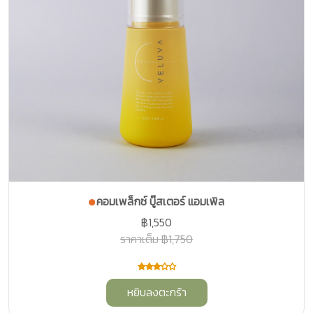
คอมเพล็กซ์ บู๊สเตอร์ แอมเพิล
฿1,550
ราคาเต็ม ฿1,750
หยิบลงตะกร้า