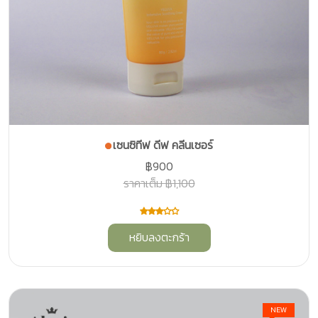
เซนซิทีฟ ดีฟ คลีนเซอร์
฿900
ราคาเต็ม ฿1,100
หยิบลงตะกร้า
NEW