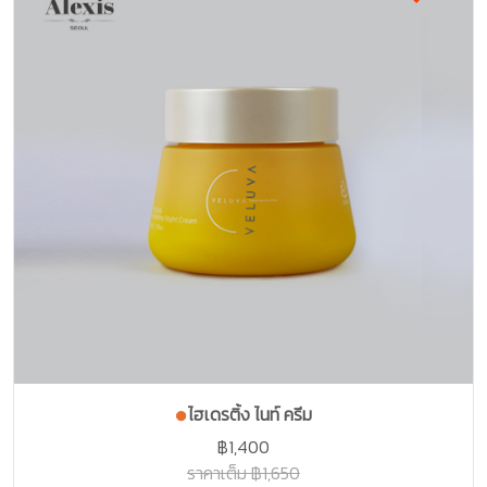
ไฮเดรติ้ง ไนท์ ครีม
฿1,400
ราคาเต็ม ฿1,650