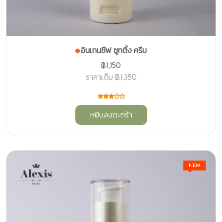
อินเทนซีฟ ซูทติ้ง ครีม
฿1,150
ราคาเต็ม ฿1,350
หยิบลงตะกร้า
NEW