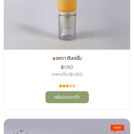
อควา ซันเซรั่ม
฿1,150
ราคาเต็ม ฿1,350
หยิบลงตะกร้า
NEW