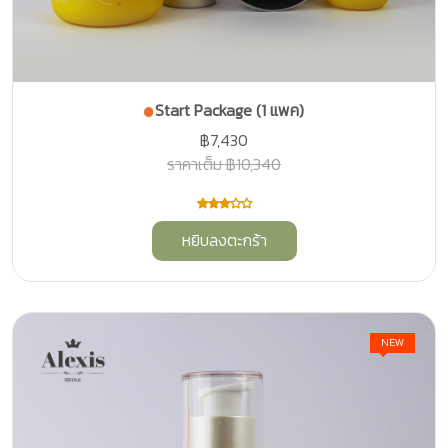
Start Package (1 แพค)
฿7,430
ราคาเต็ม ฿10,340
หยิบลงตะกร้า
NEW