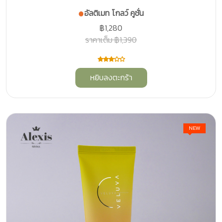
อัลติเมท โกลว์ คูชั่น
฿1,280
ราคาเต็ม ฿1,390
หยิบลงตะกร้า
NEW