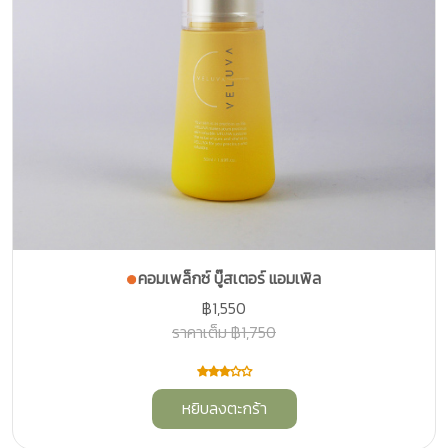
คอมเพล็กซ์ บู๊สเตอร์ แอมเพิล
฿1,550
ราคาเต็ม ฿1,750
หยิบลงตะกร้า